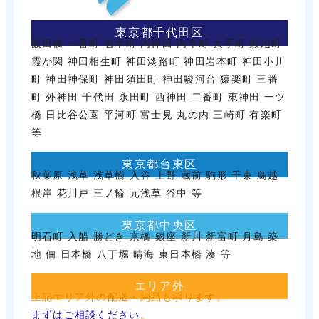
東京都千代田区
飯田橋 一番町 岩本町 内神田 内幸町 大手町 鍛冶町
霞が関 神田相生町 神田淡路町 神田岩本町 神田小川
町 神田神保町 神田須田町 神田駿河台 猿楽町 三番
町 外神田 千代田 永田町 西神田 二番町 東神田 一ツ
橋 日比谷公園 平河町 富士見 丸の内 三崎町 有楽町
等
東京都台東区
秋葉原 浅草 浅草橋 入谷 上野 蔵前 駒形 千束 鳥越
根岸 花川戸 三ノ輪 元浅草 谷中 等
東京都中央区
明石町 入船 勝どき 京橋 銀座 新川 新富町 月島 築
地 佃 日本橋 八丁堀 晴海 東日本橋 湊 等
エリア外
上記エリア外の配送・納品も承ります。
まずはご相談ください
。