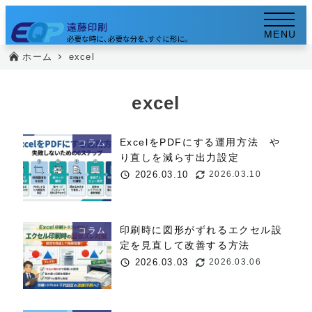
メ
イ
MENU
ン
ホーム
excel
コ
ン
excel
テ
ン
ExcelをPDFにする運用方法 や
コラム
ツ
り直しを減らす出力設定
へ
2026.03.10
2026.03.10
投稿日
更新日
移
動
印刷時に図形がずれるエクセル設
コラム
定を見直して改善する方法
2026.03.03
2026.03.06
投稿日
更新日