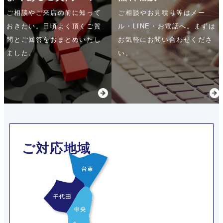
ご相談やご来店の前に知って
ご相談やお見積り等はメー
おきたい。
日頃よく頂くご質
ル・LINE・お電話へ。
まずは
問とご回答をおまとめいたし
お気軽にお問い合わせくださ
ました。
い。
ご対応地域