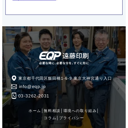
東京都千代田区飯田橋1-6-9 東京大神宮通り入口
info@eqp.jp
03-3262-2031
ホーム
│
無料相談
│
環境への取り組み
│
コラム
│
プライバシー