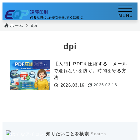
メ
イ
MENU
ン
ホーム
dpi
コ
ン
dpi
テ
ン
【入門】PDFを圧縮する メール
コラム
ツ
で送れないを防ぐ。時間を守る方
へ
法
移
2026.03.16
2026.03.16
投稿日
更新日
動
知りたいことを検索
Search