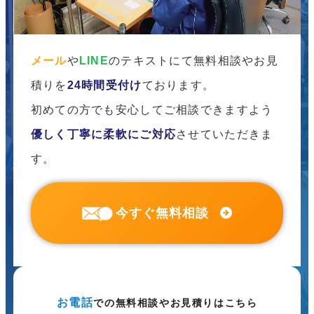
メール
や
LINE
のテキストにて無料相談やお見
積りを
24時間受付け
ております。
初めての方でも安心してご相談できますよう
優しく丁寧に柔軟にご対応
させていただきま
す。
今すぐ無料相談
お電話
での無料相談やお見積りはこちら