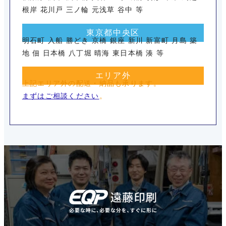
根岸 花川戸 三ノ輪 元浅草 谷中 等
東京都中央区
明石町 入船 勝どき 京橋 銀座 新川 新富町 月島 築
地 佃 日本橋 八丁堀 晴海 東日本橋 湊 等
エリア外
上記エリア外の配送・納品も承ります。
まずはご相談ください
。