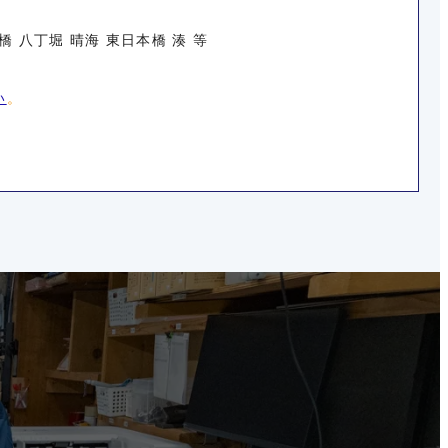
橋 八丁堀 晴海 東日本橋 湊 等
い
。