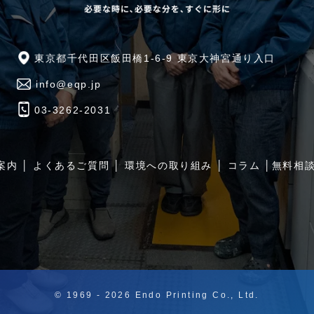
東京都千代田区飯田橋1-6-9 東京大神宮通り入口
info@eqp.jp
03-3262-2031
案内
│
よくあるご質問
│
環境への取り組み
│
コラム
│
無料相
© 1969 -
2026
Endo Printing Co., Ltd.