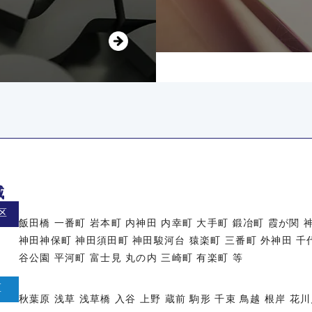
域
区
飯田橋 一番町 岩本町 内神田 内幸町 大手町 鍛冶町 霞が関
神田神保町 神田須田町 神田駿河台 猿楽町 三番町 外神田 千代
谷公園 平河町 富士見 丸の内 三崎町 有楽町 等
区
秋葉原 浅草 浅草橋 入谷 上野 蔵前 駒形 千束 鳥越 根岸 花川