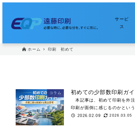
メ
イ
サービ
ン
ス
コ
ン
テ
ホーム
印刷 初めて
ン
ツ
へ
移
動
初めての少部数印刷ガイ
コラム
本記事は、初めて印刷を外注
印刷が面倒に感じるのかという
2026.02.09
2026.03.05
投稿日
更新日