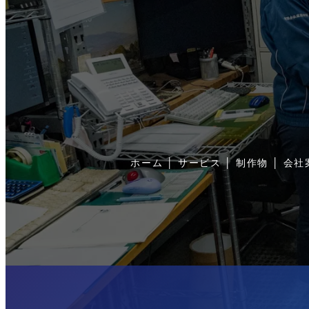
ホーム
│
サービス
│
制作物
│
会社